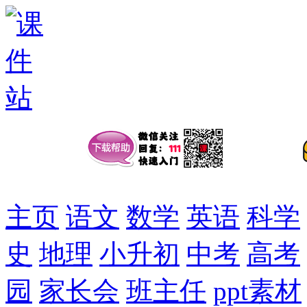
主页
语文
数学
英语
科学
史
地理
小升初
中考
高考
园
家长会
班主任
ppt素材