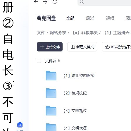
册送1000G，电脑注册送1
②若电脑夸克网盘提示空
自分享-将里面不需要的
电脑备份），初次使用难
长，微信：kjzhan2345
③请购买的用户，牢记提
不换的前提下，若我们的
可以免费享受更新。一般