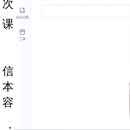
次，早买早享受。
课件站：提供一站式备课
网站地图
浙ICP备14038126号-5
浙公
信：kjzhan2345合作、投
本站为大家免费提供大量
容收集于互联网或个人教