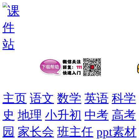
主页
语文
数学
英语
科学
史
地理
小升初
中考
高考
园
家长会
班主任
ppt素材