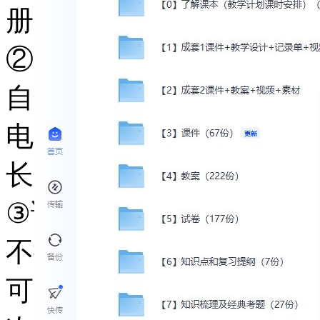
册送1000G，电脑注册送1
②若电脑夸克网盘提示空
自分享-将里面不需要的
电脑备份），初次使用难
长，微信：kjzhan2345
③请购买的用户，牢记提
不换的前提下，若我们的
可以免费享受更新。一般