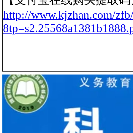
http://www.kjzhan.com/zfb
8tp=s2.25568a1381b1888.