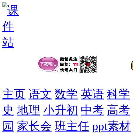
主页
语文
数学
英语
科学
史
地理
小升初
中考
高考
园
家长会
班主任
ppt素材